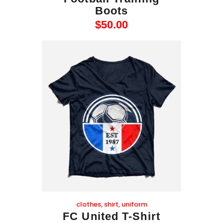
Boots
$
50
.
00
clothes
,
shirt
,
uniform
FC United T-Shirt